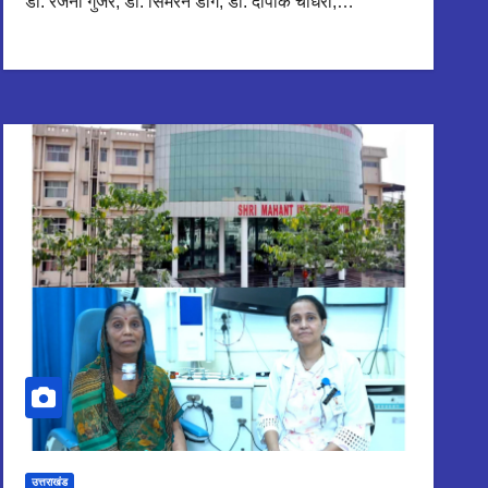
डॉ. रजनी गुर्जर, डॉ. सिमरन डांग, डॉ. दीपांक चौधरी,…
उत्तराखंड