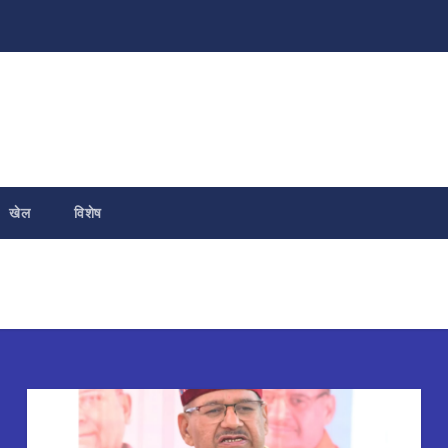
खेल
विशेष