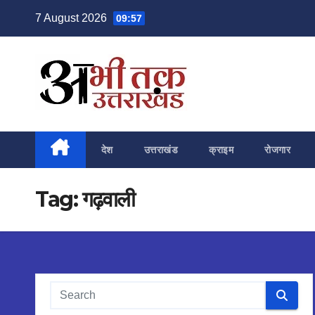
Skip
7 August 2026
09:57
to
content
देश
उत्तराखंड
क्राइम
रोजगार
Tag:
गढ़वाली