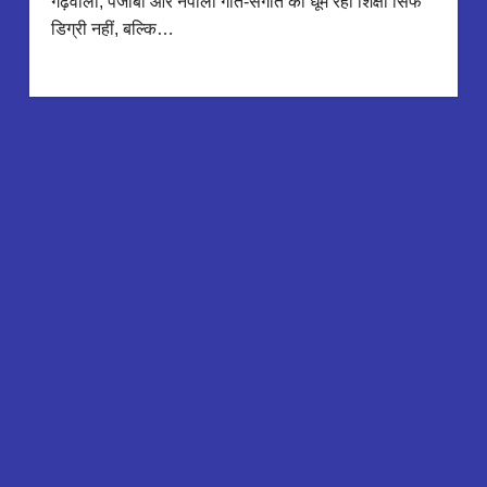
गढ़वाली, पंजाबी और नेपाली गीत-संगीत की धूम रही शिक्षा सिर्फ
डिग्री नहीं, बल्कि…