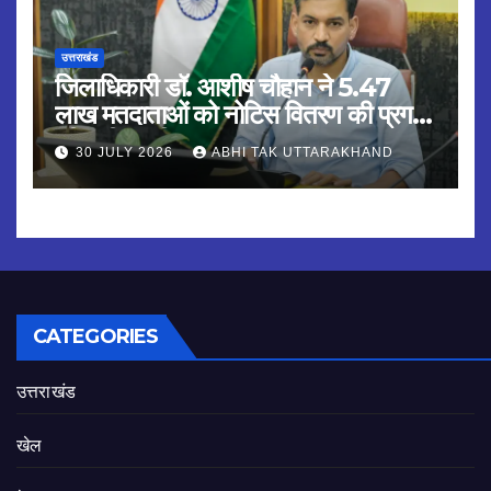
उत्तराखंड
जिलाधिकारी डॉ. आशीष चौहान ने 5.47
लाख मतदाताओं को नोटिस वितरण की प्रगति
की समीक्षा की
30 JULY 2026
ABHI TAK UTTARAKHAND
CATEGORIES
उत्तराखंड
खेल